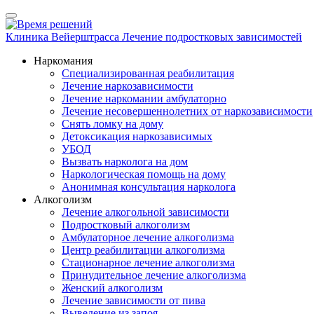
Клиника Вейерштрасса
Лечение подростковых зависимостей
Наркомания
Специализированная реабилитация
Лечение наркозависимости
Лечение наркомании амбулаторно
Лечение несовершеннолетних от наркозависимости
Снять ломку на дому
Детоксикация наркозависимых
УБОД
Вызвать нарколога на дом
Наркологическая помощь на дому
Анонимная консультация нарколога
Алкоголизм
Лечение алкогольной зависимости
Подростковый алкоголизм
Амбулаторное лечение алкоголизма
Центр реабилитации алкоголизма
Стационарное лечение алкоголизма
Принудительное лечение алкоголизма
Женский алкоголизм
Лечение зависимости от пива
Выведение из запоя